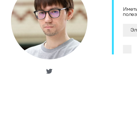
Иметь
полез