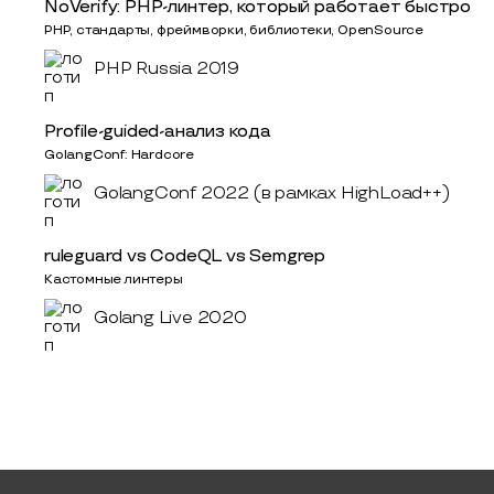
NoVerify: PHP-линтер, который работает быстро
PHP, стандарты, фреймворки, библиотеки, OpenSource
PHP Russia 2019
Profile-guided-анализ кода
GolangConf: Hardcore
GolangConf 2022 (в рамках HighLoad++)
ruleguard vs CodeQL vs Semgrep
Кастомные линтеры
Golang Live 2020