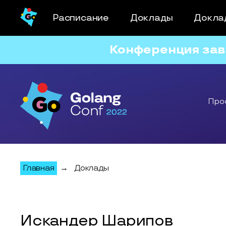
Расписание
Доклады
Докла
Конференция зав
Про
Главная
→
Доклады
Искандер Шарипов