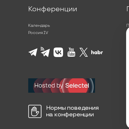
Конференции
Календарь
П
Россия IV
С
П
Л
К
Нормы поведения
на конференции