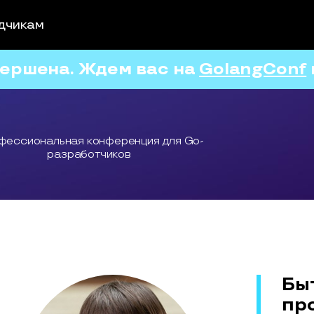
дчикам
ершена. Ждем вас на
GolangConf
фессиональная конференция для Go-
разработчиков
Бы
пр