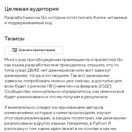
Целевая аудитория
Разработчики на Go, которые хотят писать более читаемый
и поддерживаемый код.
Тезисы
Скачать презентацию
Много раз при обсуждении преимуществ и прелестей Go
как языка разработки мне приходилось слышать что-то
типа «у вас ДАЖЕ нет дженериков» или «вот завезут
дженерики, тогда и поговорим». Так вот, дженерики
завезли, попробовать можно уже сейчас, а доступно для
всех будет с релиза 1.18 (намечен на февраль 2022).
Сообщество окончательно определилось, как именно всё
будет реализовано и что мы получим в результате.
Я внимательно следил за черновиками авторов,
изменениями, которые с ними происходили, изучил
итоговую реализацию, а заодно посмотрел, как дженерики
реализованы в других языках. Например, в Python. Я
расскажу о том, какие идеи лежат в их основе и как мы