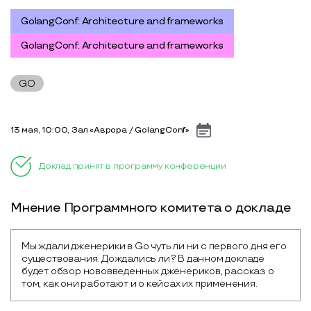
GolangConf: Architecture and frameworks
GolangConf: Architecture and frameworks
GO
13 мая, 10:00, Зал «Аврора / GolangConf»
Доклад принят в программу конференции
Мнение Программного комитета о докладе
Мы ждали дженерики в Go чуть ли ни с первого дня его 
существования. Дождались ли? В данном докладе 
будет обзор нововведенных дженериков, рассказ о 
том, как они работают и о кейсах их применения.