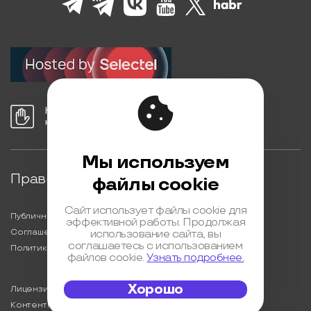
Нормы поведения
на конференции
Мы используем
Правовая информация
файлы cookie
Сайт использует файлы cookie для
Публичная оферта
эффективной работы. Продолжая
Соглашение на обработку персональных данных
использование сайта, вы
соглашаетесь с использованием
Политика обработки персональных данных
файлов cookie.
Узнать подробнее.
Хорошо
Лицензионный договор с Автором
Контентная политика конференции