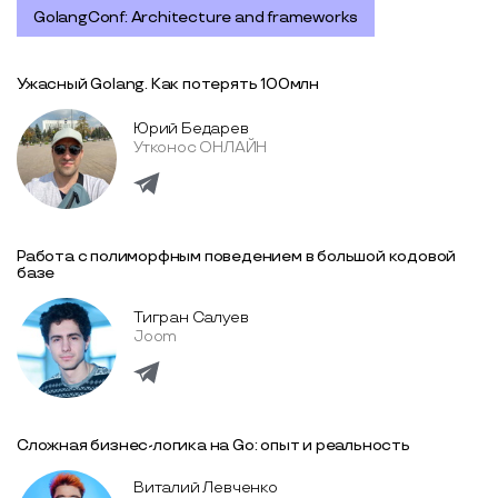
GolangConf: Architecture and frameworks
Ужасный Golang. Как потерять 100млн
Юрий Бедарев
Утконос ОНЛАЙН
Работа с полиморфным поведением в большой кодовой
базе
Тигран Салуев
Joom
Сложная бизнес-логика на Go: опыт и реальность
Виталий Левченко