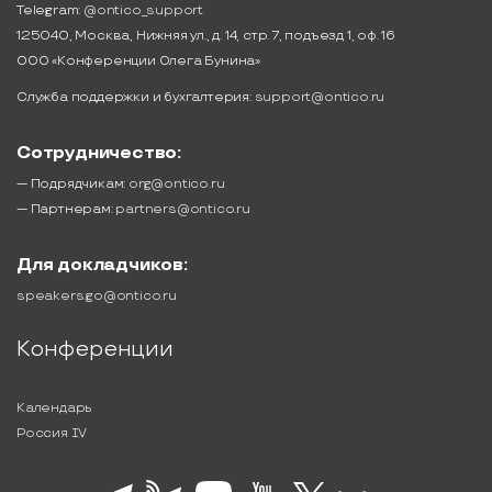
Telegram:
@ontico_support
125040, Москва, Нижняя ул., д. 14, стр. 7, подъезд 1, оф. 16
ООО «Конференции Олега Бунина»
Служба поддержки и бухгалтерия:
support@ontico.ru
Сотрудничество:
— Подрядчикам:
org@ontico.ru
— Партнерам:
partners@ontico.ru
Для докладчиков:
speakers.go@ontico.ru
Конференции
Календарь
Россия IV