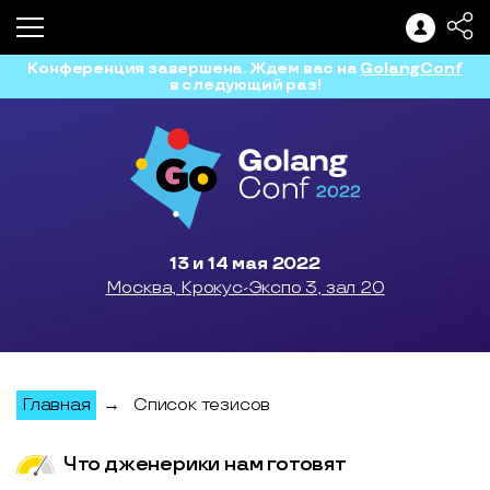
Конференция завершена. Ждем вас на
GolangConf
в следующий раз!
13 и 14 мая 2022
Москва, Крокус-Экспо 3, зал 20
Главная
→
Список тезисов
Что дженерики нам готовят